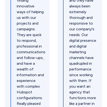
finding
and they have
innovative
always been
ways of helping
extremely
us with our
thorough and
projects and
responsive to
campaigns.
our company's
They are quick
needs. Our
to respond,
digital presence
professional in
and digital
communications
marketing
and follow-ups,
channels have
and have a
quadrupled in
wealth of
performance
information and
since working
experience
with them. If
with complex
you want an
Hubspot
agency that
configurations.
functions more
Really pleased
like a partner in