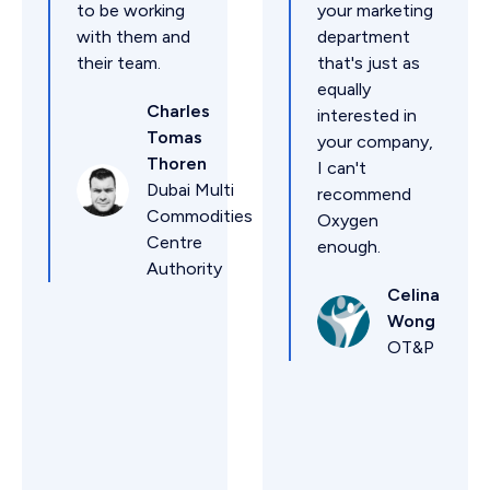
to be working
your marketing
with them and
department
their team.
that's just as
equally
Charles
interested in
Tomas
your company,
Thoren
I can't
Dubai Multi
recommend
Commodities
Oxygen
Centre
enough.
Authority
Celina
Wong
OT&P