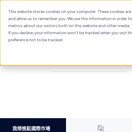
在中港兩地打造
數碼領
Skip
to
This website stores cookies on your computer. These cookies are
袖
content
and allow us to remember you. We use this information in order 
metrics about our visitors both on this website and other media. 
If you decline, your information won’t be tracked when you visit t
結合
HubSpot
與
AI
，具遠見的企業創造更高數碼轉
preference not to be tracked.
型價值
我們的企業客戶
我想進駐國際市場