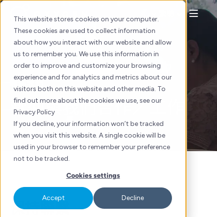
Skip
繁體
to
This website stores cookies on your computer.
content
These cookies are used to collect information
about how you interact with our website and allow
us to remember you. We use this information in
order to improve and customize your browsing
experience and for analytics and metrics about our
聯絡我們
visitors both on this website and other media. To
find out more about the cookies we use, see our
歡迎與我們合作／工作
Privacy Policy
If you decline, your information won’t be tracked
when you visit this website. A single cookie will be
used in your browser to remember your preference
not to be tracked.
Cookies settings
Accept
Decline
保持聯繫