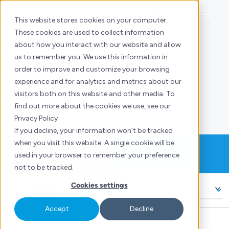
Skip
to
This website stores cookies on your computer.
content
These cookies are used to collect information
about how you interact with our website and allow
服務
us to remember you. We use this information in
HubSpot
營銷平台
order to improve and customize your browsing
experience and for analytics and metrics about our
入門培訓
visitors both on this website and other media. To
find out more about the cookies we use, see our
Privacy Policy
If you decline, your information won’t be tracked
when you visit this website. A single cookie will be
為你而「設」
支援與諮詢
used in your browser to remember your preference
not to be tracked.
Cookies settings
HubSpot服務
Accept
Decline