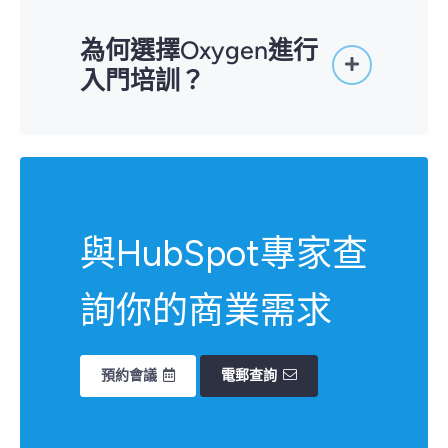
為何選擇Oxygen進行
入門培訓？
提供廣東話、英文、普通話和阿拉伯文
等本地語言支援
在香港、中國內地和阿聯酋擁有豐富的
與HubSpot專家查
本地市場經驗
具備醫療保健、製造業、政府、保險等
行業營銷的實戰專家
詢你的商業需求
由Oxygen般的官方合作夥伴進行入門
培訓，更有可能從HubSpot應用中取
得投資回報
預約會議
電郵查詢
享受更大的靈活度，隨時轉換至
HubSpot執行服務計劃，由我們為你
著手設置HubSpot