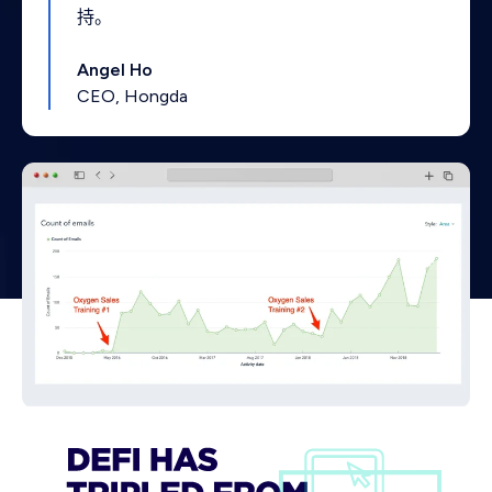
持。
Angel Ho
CEO, Hongda