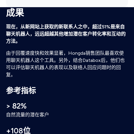
301重定向，务求新网站启用后，对SEO和直接流量
HubSpot（和HubSpot移动应用程序）的应用方法。
的影响减至最低。
成果
由于网站需要各种动画元素，所以我们必须注意页面
现在，从新网站上获取的新联系人之中，超过51%是来自
加载时间，以及不同装置中的图像缩放。有赖灵活和
聊天机器人，远远超越其他增加潜在客户转化率和互动的
易于使用的LottieFiles，我们成功在所有页面上实现
方法。
了“惰性载入（Lazy Loading）”，改善了图像尺寸以符
合各种屏幕。
由于回覆速度快和效果显著，Hongda销售团队最喜欢使
用聊天机器人这个工具。另外，结合Databox后，他们也
可以评估聊天机器人的表现以及联络人回应问题时的回
复。
参考指标
> 82%
自然流量的潜在客户
+108位