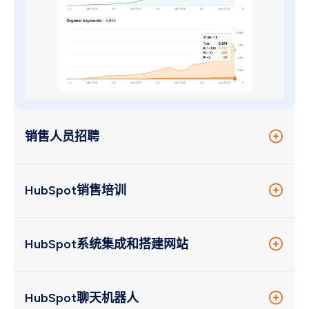
销售人员招聘
Oxygen为Hongda撰写职位描述、发布招聘广告和进
行面试，成功聘请了两名全职销售人员，处理
HubSpot销售培训
Hongda蜂拥而至的潜在客户。这不但提高了线上客
户服务的水平，更加快了销售节奏，令Hongda得以
作为
提升销售效能服务
的一部分，我们与Hongda团
扩展业务。
队进行了严格的销售培训，并经常以微信
HubSpot系统集成和搭建网站
（WeChat）提供支援。由于
HubSpot并不支持中
文
，因此我们的入门培训对Hongda团队尤其重要。
作为
经验丰富的网站搭建专家
，我们将整个Hongda
网站迁移至HubSpot、确保域名连接正确和建立了
HubSpot聊天机器人
最终，Hongda的中国销售团队成功掌握