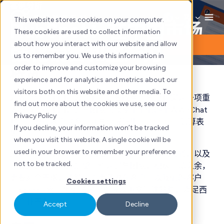
Skip
案例分析
to
This website stores cookies on your computer.
HubSpot：在中国市场
content
These cookies are used to collect information
about how you interact with our website and allow
强化销售和生产力
us to remember you. We use this information in
order to improve and customize your browsing
概览
experience and for analytics and metrics about our
visitors both on this website and other media. To
对大部分（中国）公司而言，要改善销售流程实为一项重
find out more about the cookies we use, see our
大挑战。在中国，销售团队习惯使用他们的个人WeChat
Privacy Policy
帐户与潜在客户联系，并甚少或错用
CRM系统
、试算表
If you decline, your information won’t be tracked
等。
when you visit this website. A single cookie will be
used in your browser to remember your preference
然而，这并不符合非中国潜在客户的商业沟通方式，以及
not to be tracked.
企业对销售代表的期望。作为销售团队，积极互动之余，
更要贴合需求，才能吸引更多潜在客户。以我们的客户
Cookies settings
Hongda为例，他们通过邮件或以英文迅速答复，满足西
方企业需要。
Accept
Decline