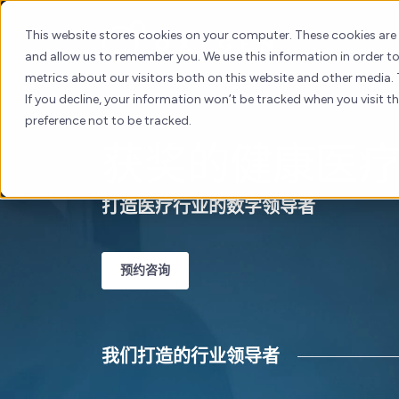
Skip
to
This website stores cookies on your computer. These cookies are
content
and allow us to remember you. We use this information in order 
metrics about our visitors both on this website and other media. 
If you decline, your information won’t be tracked when you visit t
preference not to be tracked.
获奖的健康医
打造医疗行业的数字领导者
预约咨询
我们打造的行业领导者