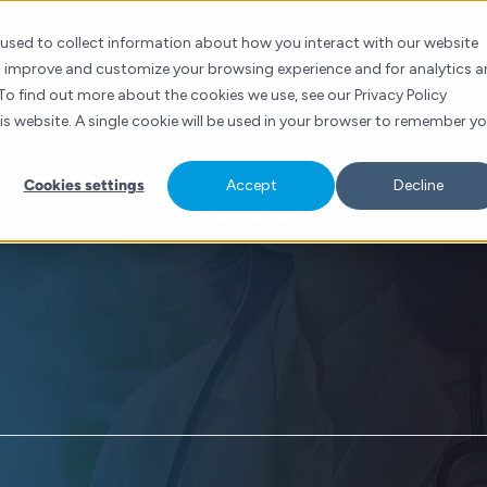
 used to collect information about how you interact with our website
关于我们
HUBSPOT
服务
资源
工
to improve and customize your browsing experience and for analytics 
To find out more about the cookies we use, see our Privacy Policy
his website. A single cookie will be used in your browser to remember y
疗行业营销案例
Cookies settings
Accept
Decline