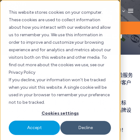
Skip
案例分析
to
This website stores cookies on your computer.
重塑品牌和网站形象，
content
These cookies are used to collect information
about how you interact with our website and allow
为中国冷门B2B企业创
us to remember you. We use this information in
order to improve and customize your browsing
造佳绩
experience and for analytics and metrics about our
概览
visitors both on this website and other media. To
find out more about the cookies we use, see our
Privacy Policy
PEL
成立于2004年，是深圳一家眼镜质量检测和检验服务
If you decline, your information won’t be tracked
公司。与许多工厂或服务业公司一样，他们大多数的客户
when you visit this website. A single cookie will be
都是为西方大型品牌生产产品的中国企业。
used in your browser to remember your preference
相比其他行业，较冷门的企业通常都没有固定的行业标
not to be tracked.
准，也没有相似风格的公司作参考。因此，增加了品牌设
Cookies settings
计的难度。
Accept
Decline
但无论如何，做好设计对冷门企业而言是十分重要的！