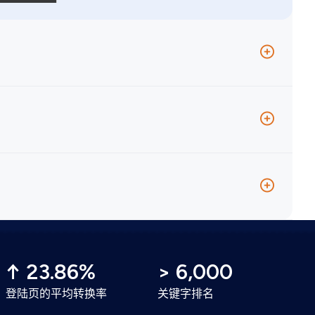
的视觉风格一致，而且符合品牌形象。然后交托我们的开
量的影响降至最低。
ongda内容之间的空隙，同时为相关内容建立SEO价
↑ 23.86%
> 6,000
登陆页的平均转换率
关键字排名