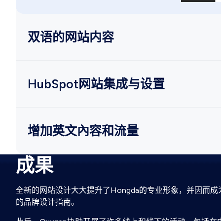
双语的网站内容
为了提供最佳的用户体验，我们根据不同语言的阅读方
发团队，搭建全新的网站。
HubSpot网站集成与设置
我们将整个Hongda网站迁移至HubSpot，并确保正确
增加英文內容和流量
成果
海外企业难以在中国开公司的原因之一，是能够获取的英
值和排名，增加网站流量。
全新的网站设计大大提升了Hongda的专业形象，并因而
的品牌设计指南。