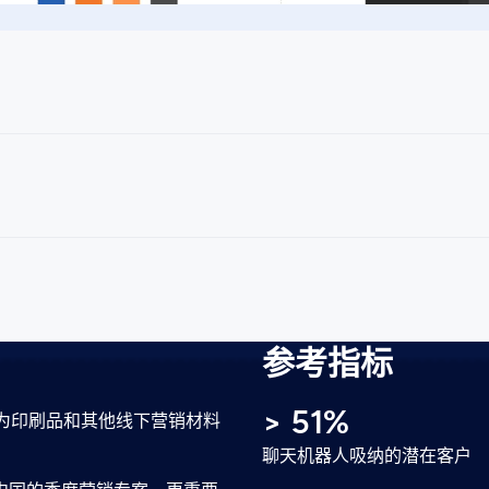
向，相应调整页面，以及精选出合适的中英文字体，确保各语言
连接域名、建立了301 Redirect（重定向），务求将SEO和流
文资讯不足。因此，我们致力创作英文内容，以填补中国政府与H
参考指标
> 51%
成为印刷品和其他线下营销材料
聊天机器人吸纳的潜在客户