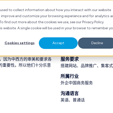
关于我们
HubSpot
服务
资源
联络我们
 used to collect information about how you interact with our website
司重新设计网站，以
to improve and customize your browsing experience and for analytics 
To find out more about the cookies we use, see our Privacy Policy
专案
his website. A single cookie will be used in your browser to remember y
客户地点
在深圳、广州、上海和香港设
Cookies settings
Accept
Decline
中国深圳
服务要求
，因为中西方的审美和要求各
务的重要性。所以他们十分乐意
搭建网站、品牌推广、集客式营销
所属行业
外企中国商务服务
沟通语言
英语、普通话