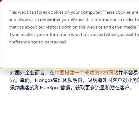
Skip
案例分析
to
This website stores cookies on your computer. These cookies are
为中国B2B公
content
and allow us to remember you. We use this information in order 
metrics about our visitors both on this website and other media. 
概览
If you decline, your information won’t be tracked when you visit t
preference not to be tracked.
Hongda
是位于中国的商务服务公司，致力于协助国外企业
立和管理本地业务。
对国外企业而言，在
中国搭建一个成功的B2B网站
并不容易
异。幸而，Hongda管理团队明白，吸纳海外国客户对业
采纳集客式和HubSpot营销，获取更多流量和潜在客户。