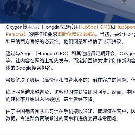
Oxygen接手后，Hongda立即转用
HubSpot CMS
和
HubSpo
Persona）
的特征和要求
重新塑造B2B网站
。当初，要让Hon
到采纳西方喜好的必要性，他们同意和相信了这项提议。
透过与Angel（Hongda CEO）和其他成员定期开会，O
等，让内容在网络上抢先发布。而定期围绕关键字创作新内容，O
体的Google搜索排名。
虽然解决了吸纳（高价值和教育水平的）潜在客户的问题，
线上服务越来越普及，访客也习惯获得即时回复。然而，中
的转化率开始进入瓶颈期，甚至曾经下降。
由于中国销售团队已习惯在手机接收通知、管理潜在客户，因此
数据，令追踪负责联系过的同事和进度变得非常困难。