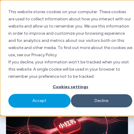
Skip
to
This website stores cookies on your computer. These cookies
content
are used to collect information about how you interact with our
website and allow us to remember you. We use this information
CRM系统
中国市场营销
in order to improve and customize your browsing experience
and for analytics and metrics about our visitors both on this
由
Emily Li
提供 | 2026年4月2日 | 約6分钟阅读
website and other media. To find out more about the cookies we
2025小红书客资经营白
use, see our Privacy Policy
If you decline, your information won’t be tracked when you visit
皮书发布
this website. A single cookie will be used in your browser to
remember your preference not to be tracked.
Cookies settings
Accept
Decline