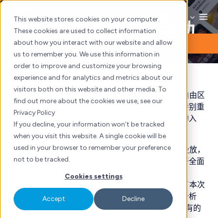
Skip
案例分析
to
This website stores cookies on your computer.
小红书广告策略，活动
content
These cookies are used to collect information
about how you interact with our website and allow
报名人数显著提升
us to remember you. We use this information in
order to improve and customize your browsing
概览
experience and for analytics and metrics about our
visitors both on this website and other media. To
迪拜多种商品交易中心（DMCC）作为全球领先的自由区
find out more about the cookies we use, see our
和商品交易中心，在扩展其全球影响力的过程中，特别重
Privacy Policy
视中国市场的开拓。为了吸引中国企业家和投资者的入
If you decline, your information won’t be tracked
驻，DMCC在2024年举办了多场中国路演活动。
when you visit this website. A single cookie will be
used in your browser to remember your preference
在路演活动期间，DMCC通过小红书平台进行广告投放，
not to be tracked.
并结合微信、微博、知乎等中国社交媒体平台，展开全面
宣传。通过宣传，本次报名参会人数创下历史新高。
Cookies settings
DMCC亦成功获取了大量潜在客户，而小红书成为了本次
营销活动中获取潜在客户的关键来源。本文将深入分析
Accept
Decline
Oxygen如何利用小红书平台，为DMCC带来前所未有的