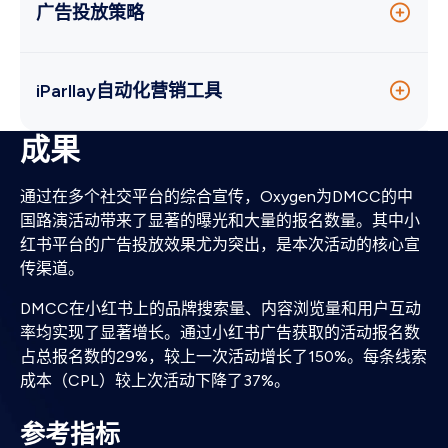
广告投放策略
结合DMCC的目标用户画像，我们在小红书广告平台
通过人群定向功能精准锁定潜在用户群，确保广告信
iParllay自动化营销工具
息的高效传播。
成果
Oxygen使用iParllay平台为DMCC进行线索管理。在
在自动化接待方面，我们在私信管理工具中提前嵌入
活动前期，利用表单工具向不同渠道的用户收集报名
了活动报名链接，用户点击报名按钮即可获得报名链
表单。随后通过提前设置的工作流（Workflow），向
通过在多个社交平台的综合宣传，Oxygen为DMCC的中
接，大幅减轻了客服人员的工作负担。
提交表单的用户自动发送“报名成功”的短信及活动开
国路演活动带来了显著的曝光和大量的报名数量。其中小
始前的行程提醒。活动当天，到场用户利用iParllay的
红书平台的广告投放效果尤为突出，是本次活动的核心宣
在线签到功能完成签到。
传渠道。
通过iParllay的自动化营销工具，DMCC实现了从用户
DMCC在小红书上的品牌搜索量、内容浏览量和用户互动
报名到活动提醒，再到活动签到的全流程管理，大大
率均实现了显著增长。通过小红书广告获取的活动报名数
提升了活动组织效率和客户体验。
占总报名数的29%，较上一次活动增长了150%。每条线索
成本（CPL）较上次活动下降了37%。
参考指标