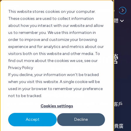
Skip
Back to Website
to
This website stores cookies on your computer.
content
These cookies are used to collect information
繁體
about how you interact with our website and allow
us to remember you. We use this information in
order to improve and customize your browsing
experience and for analytics and metrics about our
visitors both on this website and other media. To
聯繫Oxygen營
find out more about the cookies we use, see our
Privacy Policy
銷專家
If you decline, your information won’t be tracked
when you visit this website. A single cookie will be
used in your browser to remember your preference
以HubSpot打造頂尖數碼營銷策略
not to be tracked.
我們的團隊將與你緊密合作，整合你的營銷、銷售和客戶
Cookies settings
服務平台，助你力爭數碼領袖地位。
Accept
Decline
我們的服務範圍涵蓋SEO、HubSpot自動化營銷、付費廣