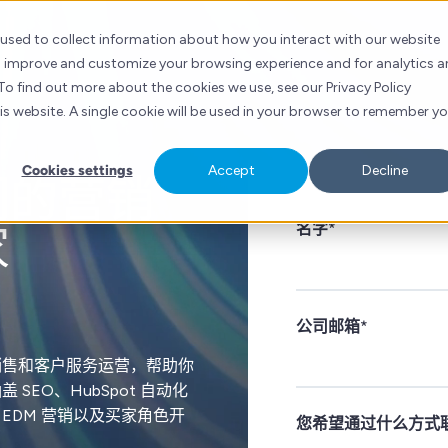
 used to collect information about how you interact with our website
to improve and customize your browsing experience and for analytics 
To find out more about the cookies we use, see our Privacy Policy
his website. A single cookie will be used in your browser to remember y
Cookies settings
Accept
Decline
们的营销
家
名字
*
公司邮箱
*
销售和客户服务运营，帮助你
EO、HubSpot 自动化
EDM 营销以及买家角色开
您希望通过什么方式