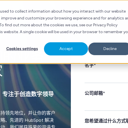
 used to collect information about how you interact with our website
to improve and customize your browsing experience and for analytics 
To find out more about the cookies we use, see our Privacy Policy
his website. A single cookie will be used in your browser to remember y
Cookies settings
Accept
Decline
们的业务
家
名字
*
公司邮箱
*
构，专注于创造数字领导
保持领先地位，并让你的客户
先进的 HubSpot 解决
您希望通过什么方式
活动，我们屡获殊荣的双语专