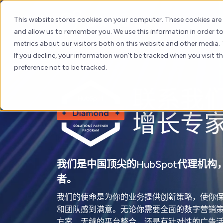
Skip
to
This website stores cookies on your computer. These cookies are
content
and allow us to remember you. We use this information in order 
metrics about our visitors both on this website and other media. 
If you decline, your information won’t be tracked when you visit t
preference not to be tracked.
联系我
增长专
我们是中国顶尖的HubSpot代理机
者。
我们的使命是为你的业务提供创新策略，使你
和团队感到满意。无论你需要全面的数字营销策略、
方案、无缝的平台整合，还是有针对性的广告